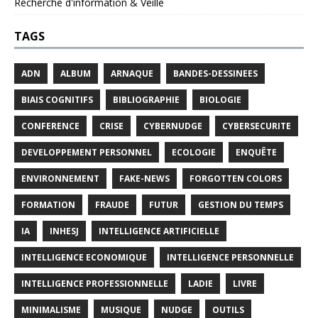
Recherche d'information & Veille
TAGS
ADN
ALBUM
ARNAQUE
BANDES-DESSINEES
BIAIS COGNITIFS
BIBLIOGRAPHIE
BIOLOGIE
CONFERENCE
CRISE
CYBERNUDGE
CYBERSECURITE
DEVELOPPEMENT PERSONNEL
ECOLOGIE
ENQUÊTE
ENVIRONNEMENT
FAKE-NEWS
FORGOTTEN COLORS
FORMATION
FRAUDE
FUTUR
GESTION DU TEMPS
IA
INHESJ
INTELLIGENCE ARTIFICIELLE
INTELLIGENCE ECONOMIQUE
INTELLIGENCE PERSONNELLE
INTELLIGENCE PROFESSIONNELLE
LADIE
LIVRE
MINIMALISME
MUSIQUE
NUDGE
OUTILS