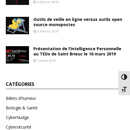
6 février 2019
Outils de veille en ligne versus outils open
source monopostes
8 février 2019
Présentation de l’Intelligence Personnelle
au TEDx de Saint Brieuc le 16 mars 2019
5 mars 2019
Passe
CATÉGORIES
Chang
Billets d'humeur
Biologie & Santé
CyberNudge
Cybersécurité