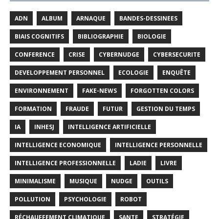
ADN
ALBUM
ARNAQUE
BANDES-DESSINEES
BIAIS COGNITIFS
BIBLIOGRAPHIE
BIOLOGIE
CONFERENCE
CRISE
CYBERNUDGE
CYBERSECURITE
DEVELOPPEMENT PERSONNEL
ECOLOGIE
ENQUÊTE
ENVIRONNEMENT
FAKE-NEWS
FORGOTTEN COLORS
FORMATION
FRAUDE
FUTUR
GESTION DU TEMPS
IA
INHESJ
INTELLIGENCE ARTIFICIELLE
INTELLIGENCE ECONOMIQUE
INTELLIGENCE PERSONNELLE
INTELLIGENCE PROFESSIONNELLE
LADIE
LIVRE
MINIMALISME
MUSIQUE
NUDGE
OUTILS
POLLUTION
PSYCHOLOGIE
ROBOT
RÉCHAUFFEMENT CLIMATIQUE
SANTE
STRATÉGIE