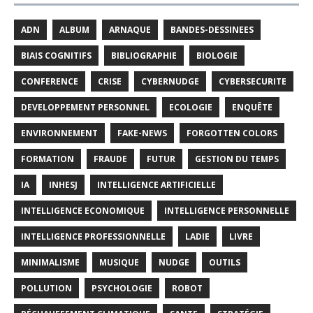
ADN
ALBUM
ARNAQUE
BANDES-DESSINEES
BIAIS COGNITIFS
BIBLIOGRAPHIE
BIOLOGIE
CONFERENCE
CRISE
CYBERNUDGE
CYBERSECURITE
DEVELOPPEMENT PERSONNEL
ECOLOGIE
ENQUÊTE
ENVIRONNEMENT
FAKE-NEWS
FORGOTTEN COLORS
FORMATION
FRAUDE
FUTUR
GESTION DU TEMPS
IA
INHESJ
INTELLIGENCE ARTIFICIELLE
INTELLIGENCE ECONOMIQUE
INTELLIGENCE PERSONNELLE
INTELLIGENCE PROFESSIONNELLE
LADIE
LIVRE
MINIMALISME
MUSIQUE
NUDGE
OUTILS
POLLUTION
PSYCHOLOGIE
ROBOT