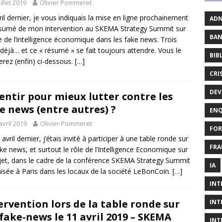
uillet 2019
Olivier Pommeret
ril dernier, je vous indiquais la mise en ligne prochainement
AD
sumé de mon intervention au SKEMA Strategy Summit sur
BAN
le de l’intelligence économique dans les fake news. Trois
déjà… et ce « résumé » se fait toujours attendre. Vous le
BIB
erez (enfin) ci-dessous.
[…]
CRI
DEV
entir pour mieux lutter contre les
e news (entre autres) ?
ENQ
avril 2019
Olivier Pommeret
FOR
avril dernier, j’étais invité à participer à une table ronde sur
FRA
ake news, et surtout le rôle de l’Intelligence Economique sur
jet, dans le cadre de la conférence SKEMA Strategy Summit
IA
isée à Paris dans les locaux de la société LeBonCoin.
[…]
INT
ervention lors de la table ronde sur
INT
 fake-news le 11 avril 2019 – SKEMA
INT