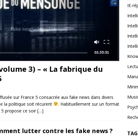
IE-ré
Intell
Intel
Intel
Intel
Know
Lectu
volume 3) – « La fabrique du
5
Mana
Mini
Musi
iffusée sur France 5 consacrée aux fake news dans divers
e la politique soit récurent
. Habituellement sur un format
Psych
e 5 propose ce soir
[…]
Reche
ment lutter contre les fake news ?
TAG