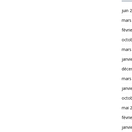
juin 
mars
févri
octo
mars
janvi
déce
mars
janvi
octo
mai 
févri
janvi