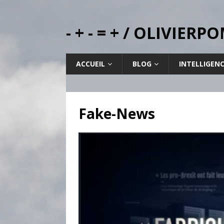
- + - = + / OLIVIE
ACCUEIL
BLOG
INTELLIGEN
Fake-News