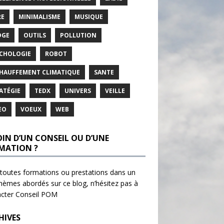
RE
MINIMALISME
MUSIQUE
DGE
OUTILS
POLLUTION
CHOLOGIE
ROBOT
HAUFFEMENT CLIMATIQUE
SANTE
ATÉGIE
TEDX
UNIVERS
VEILLE
EO
VOEUX
WEB
OIN D’UN CONSEIL OU D’UNE
MATION ?
toutes formations ou prestations dans un
hèmes abordés sur ce blog, n’hésitez pas à
acter
Conseil POM
HIVES