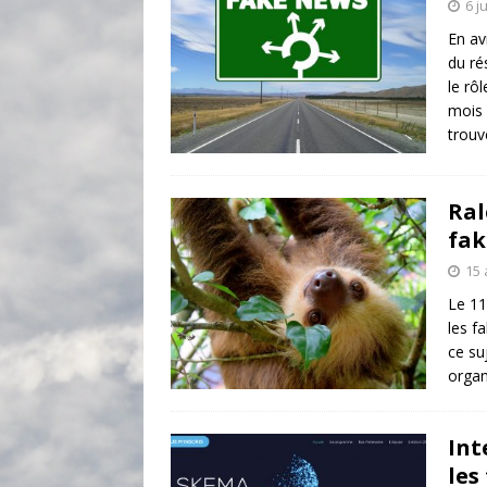
6 j
En av
du ré
le rô
mois 
trouv
Ral
fak
15 
Le 11 
les f
ce su
organ
Int
les