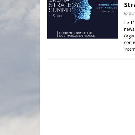
Str
2 a
Le 11
news 
organ
confé
Inter