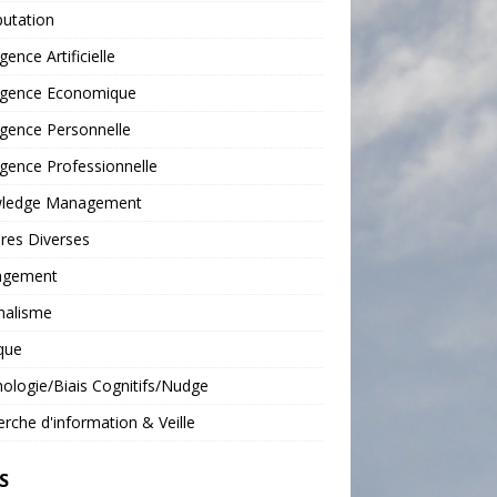
putation
igence Artificielle
ligence Economique
ligence Personnelle
ligence Professionnelle
ledge Management
res Diverses
gement
malisme
que
ologie/Biais Cognitifs/Nudge
rche d'information & Veille
S