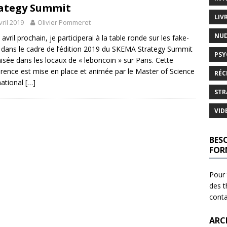
ategy Summit
LIV
vril 2019
Olivier Pommeret
NU
 avril prochain, je participerai à la table ronde sur les fake-
dans le cadre de l’édition 2019 du SKEMA Strategy Summit
PSY
isée dans les locaux de « leboncoin » sur Paris. Cette
rence est mise en place et animée par le Master of Science
RÉC
national
[…]
STR
VID
BES
FOR
Pour 
des t
cont
ARC