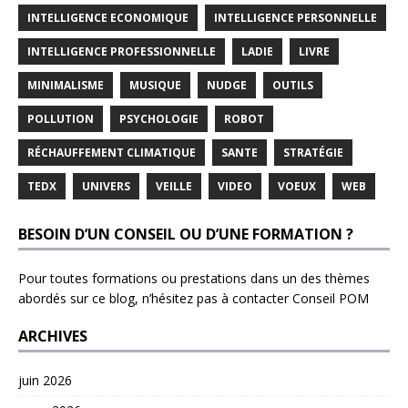
INTELLIGENCE ECONOMIQUE
INTELLIGENCE PERSONNELLE
INTELLIGENCE PROFESSIONNELLE
LADIE
LIVRE
MINIMALISME
MUSIQUE
NUDGE
OUTILS
POLLUTION
PSYCHOLOGIE
ROBOT
RÉCHAUFFEMENT CLIMATIQUE
SANTE
STRATÉGIE
TEDX
UNIVERS
VEILLE
VIDEO
VOEUX
WEB
BESOIN D’UN CONSEIL OU D’UNE FORMATION ?
Pour toutes formations ou prestations dans un des thèmes
abordés sur ce blog, n’hésitez pas à contacter
Conseil POM
ARCHIVES
juin 2026