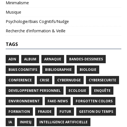
Minimalisme
Musique
Psychologie/Biais Cognitifs/Nudge
Recherche d'information & Veille
TAGS
ADN
ALBUM
ARNAQUE
BANDES-DESSINEES
BIAIS COGNITIFS
BIBLIOGRAPHIE
BIOLOGIE
CONFERENCE
CRISE
CYBERNUDGE
CYBERSECURITE
DEVELOPPEMENT PERSONNEL
ECOLOGIE
ENQUÊTE
ENVIRONNEMENT
FAKE-NEWS
FORGOTTEN COLORS
FORMATION
FRAUDE
FUTUR
GESTION DU TEMPS
IA
INHESJ
INTELLIGENCE ARTIFICIELLE