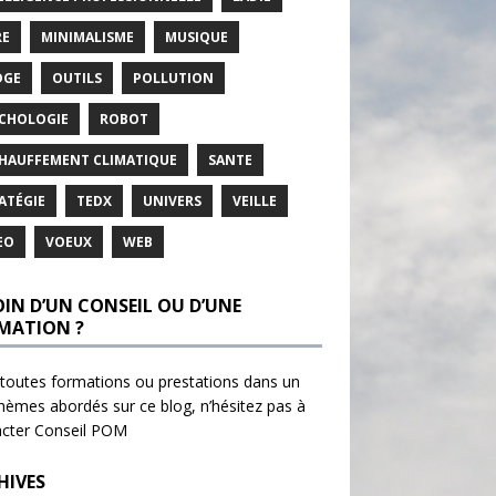
RE
MINIMALISME
MUSIQUE
DGE
OUTILS
POLLUTION
CHOLOGIE
ROBOT
HAUFFEMENT CLIMATIQUE
SANTE
ATÉGIE
TEDX
UNIVERS
VEILLE
EO
VOEUX
WEB
OIN D’UN CONSEIL OU D’UNE
MATION ?
toutes formations ou prestations dans un
hèmes abordés sur ce blog, n’hésitez pas à
acter
Conseil POM
HIVES