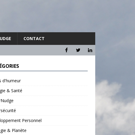
NUDGE
CONTACT
ÉGORIES
ts d'humeur
gie & Santé
rNudge
sécurité
loppement Personnel
gie & Planète