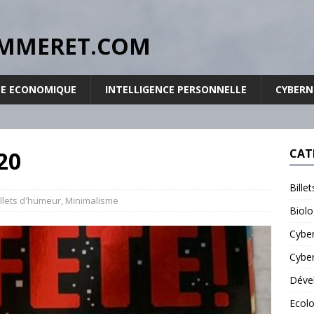
RPOMMERET.COM
CE ECONOMIQUE
INTELLIGENCE PERSONNELLE
CYBER
20
CAT
Bille
illets d'humeur
,
Minimalisme
Biolo
Cybe
Cyber
Déve
Ecolo