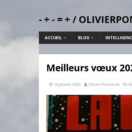
- + - = + / OLIVIE
ACCUEIL
BLOG
INTELLIGEN
Meilleurs vœux 20
10 janvier 2020
Olivier Pommeret
B