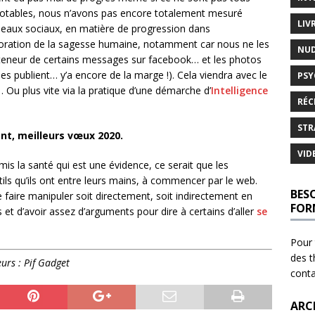
 notables, nous n’avons pas encore totalement mesuré
LIV
éseaux sociaux, en matière de progression dans
ioration de la sagesse humaine, notamment car nous ne les
NU
a teneur de certains messages sur facebook… et les photos
les publient… y’a encore de la marge !). Cela viendra avec le
PSY
Ou plus vite via la pratique d’une démarche d’
Intelligence
RÉC
STR
nt, meilleurs vœux 2020.
VID
ormis la santé qui est une évidence, ce serait que les
ils qu’ils ont entre leurs mains, à commencer par le web.
BES
se faire manipuler soit directement, soit indirectement en
FOR
 et d’avoir assez d’arguments pour dire à certains d’aller
se
Pour 
des t
eurs : Pif Gadget
cont
ARC