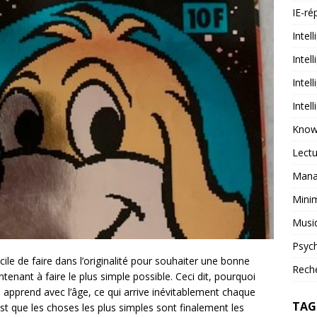
IE-ré
Intell
Intel
Intel
Intel
Know
Lectu
Mana
Mini
Musi
Psych
icile de faire dans l’originalité pour souhaiter une bonne
Reche
intenant à faire le plus simple possible. Ceci dit, pourquoi
’on apprend avec l’âge, ce qui arrive inévitablement chaque
TAG
est que les choses les plus simples sont finalement les