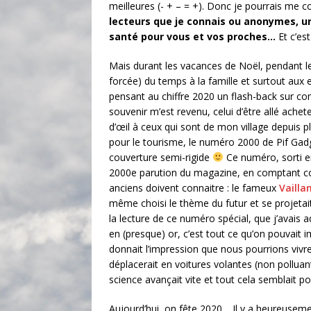
meilleures (- + – = +). Donc je pourrais me 
lecteurs que je connais ou anonymes, u
santé pour vous et vos proches…
Et c’est
Mais durant les vacances de Noël, pendant 
forcée) du temps à la famille et surtout aux e
pensant au chiffre 2020 un flash-back sur co
souvenir m’est revenu, celui d’être allé acheter
d’œil à ceux qui sont de mon village depuis 
pour le tourisme, le numéro 2000 de Pif Gadget 
couverture semi-rigide
Ce numéro, sorti en
2000e parution du magazine, en comptant com
anciens doivent connaitre : le fameux
Vailla
même choisi le thème du futur et se projetait 
la lecture de ce numéro spécial, que j’avais a
en (presque) or, c’est tout ce qu’on pouvait 
donnait l’impression que nous pourrions vivre 
déplacerait en voitures volantes (non polluant
science avançait vite et tout cela semblait po
Aujourd’hui, on fête 2020… Il y a heureusem