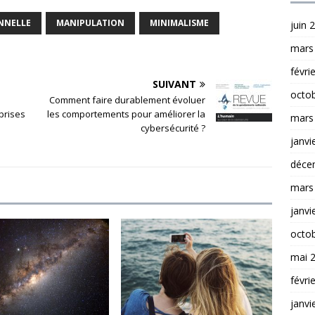
NNELLE
MANIPULATION
MINIMALISME
juin 
mars
févri
SUIVANT
octo
Comment faire durablement évoluer
prises
les comportements pour améliorer la
mars
cybersécurité ?
janvi
déce
mars
janvi
octo
mai 
févri
janvi