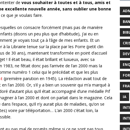
contenter de
vous souhaiter à toutes et à tous, amis et
ne excellente nouvelle année, sans oublier une bonne
AD
 ce que je voulais faire.
BAN
lesquelles on consacre forcément (mais pas de manière
BIB
nfants (disons un peu plus que d’habitude), j’ai eu en
mment je voyais tout ça à l’âge de mes enfants. Et un
CRI
 à la Librairie tenue sur la place par les Porre (petit clin
plus de 30 ans), maintenant transformée en point d’accueil
DEV
! Il était beau, il était brillant et luxueux, avec sa
ENQ
 1983, ne fêtait donc pas l’arrivée de l’an 2000 mais la
me numéro 1 celui qui le précédait et que les plus
FOR
nt
(première parution en 1945). La rédaction avait tout de
en l’an 2000. Or, s’il y a bien un souvenir qui m’a marqué à
FRA
doré d’autant plus qu’il était accompagné d’une médaille Pif
IA
imaginer à l’an 2000 et dont on parlait dans le magazine. Cela
dans l’espace, qu’il n’y aurait plus de maladies, qu’on se
INT
es) voire par téléportation… L’an 2000 c’était loin, la
ssible.
INT
ent eu pas mal de progrès même si ce ne sont pas tous
INT