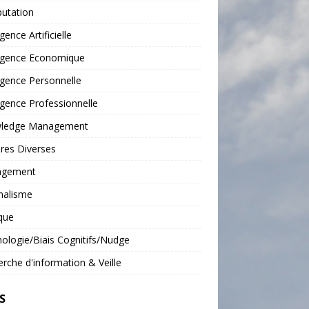
putation
igence Artificielle
ligence Economique
ligence Personnelle
ligence Professionnelle
ledge Management
res Diverses
gement
malisme
que
ologie/Biais Cognitifs/Nudge
rche d'information & Veille
S