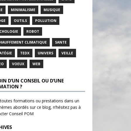
RE
MINIMALISME
MUSIQUE
DGE
OUTILS
POLLUTION
CHOLOGIE
ROBOT
HAUFFEMENT CLIMATIQUE
SANTE
ATÉGIE
TEDX
UNIVERS
VEILLE
EO
VOEUX
WEB
OIN D’UN CONSEIL OU D’UNE
MATION ?
toutes formations ou prestations dans un
hèmes abordés sur ce blog, n’hésitez pas à
acter
Conseil POM
HIVES