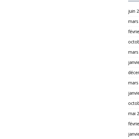
juin 
mars
févri
octo
mars
janvi
déce
mars
janvi
octo
mai 
févri
janvi