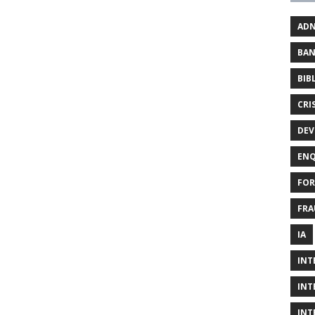
AD
BAN
BIB
CRI
DEV
ENQ
FOR
FRA
IA
INT
INT
INT