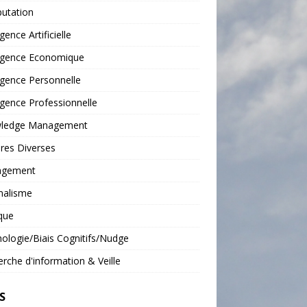
putation
igence Artificielle
ligence Economique
ligence Personnelle
ligence Professionnelle
ledge Management
res Diverses
gement
malisme
que
ologie/Biais Cognitifs/Nudge
rche d'information & Veille
S