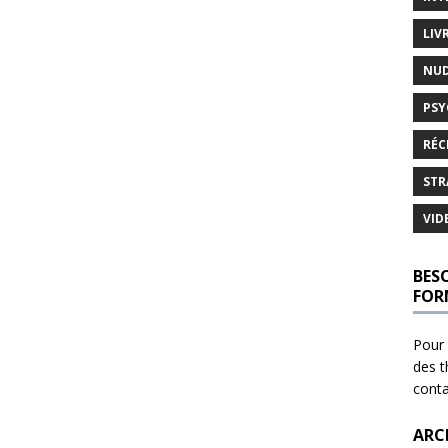
LIV
NU
PSY
RÉC
STR
VID
BES
FOR
Pour 
des t
cont
ARC