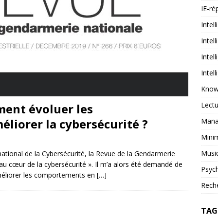
IE-ré
Intell
Intel
Intel
Intel
Know
Lectu
ent évoluer les
liorer la cybersécurité ?
Mana
Mini
Musi
national de la Cybersécurité, la Revue de la Gendarmerie
au cœur de la cybersécurité ». Il m’a alors été demandé de
Psych
améliorer les comportements en
[…]
Reche
TAG