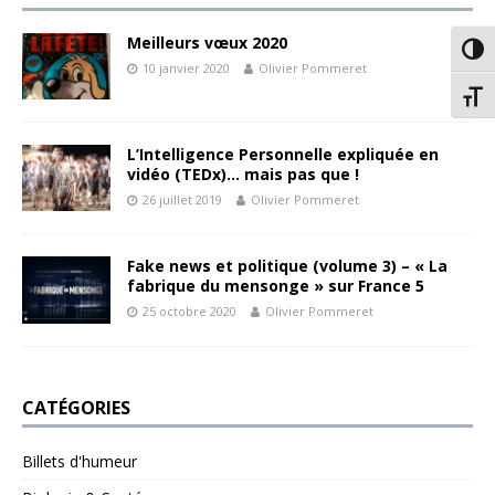
Meilleurs vœux 2020
Passe
10 janvier 2020
Olivier Pommeret
Chang
L’Intelligence Personnelle expliquée en
vidéo (TEDx)… mais pas que !
26 juillet 2019
Olivier Pommeret
Fake news et politique (volume 3) – « La
fabrique du mensonge » sur France 5
25 octobre 2020
Olivier Pommeret
CATÉGORIES
Billets d'humeur