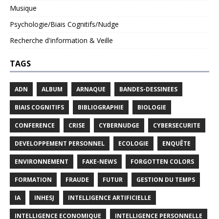
Musique
Psychologie/Biais Cognitifs/Nudge
Recherche d'information & Veille
TAGS
ADN
ALBUM
ARNAQUE
BANDES-DESSINEES
BIAIS COGNITIFS
BIBLIOGRAPHIE
BIOLOGIE
CONFERENCE
CRISE
CYBERNUDGE
CYBERSECURITE
DEVELOPPEMENT PERSONNEL
ECOLOGIE
ENQUÊTE
ENVIRONNEMENT
FAKE-NEWS
FORGOTTEN COLORS
FORMATION
FRAUDE
FUTUR
GESTION DU TEMPS
IA
INHESJ
INTELLIGENCE ARTIFICIELLE
INTELLIGENCE ECONOMIQUE
INTELLIGENCE PERSONNELLE