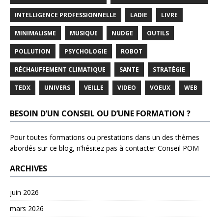
INTELLIGENCE PROFESSIONNELLE
LADIE
LIVRE
MINIMALISME
MUSIQUE
NUDGE
OUTILS
POLLUTION
PSYCHOLOGIE
ROBOT
RÉCHAUFFEMENT CLIMATIQUE
SANTE
STRATÉGIE
TEDX
UNIVERS
VEILLE
VIDEO
VOEUX
WEB
BESOIN D’UN CONSEIL OU D’UNE FORMATION ?
Pour toutes formations ou prestations dans un des thèmes
abordés sur ce blog, n’hésitez pas à contacter
Conseil POM
ARCHIVES
juin 2026
mars 2026