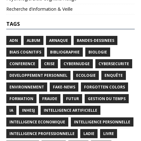
Recherche d'information & Veille
TAGS
ADN
ALBUM
ARNAQUE
BANDES-DESSINEES
BIAIS COGNITIFS
BIBLIOGRAPHIE
BIOLOGIE
CONFERENCE
CRISE
CYBERNUDGE
CYBERSECURITE
DEVELOPPEMENT PERSONNEL
ECOLOGIE
ENQUÊTE
ENVIRONNEMENT
FAKE-NEWS
FORGOTTEN COLORS
FORMATION
FRAUDE
FUTUR
GESTION DU TEMPS
IA
INHESJ
INTELLIGENCE ARTIFICIELLE
INTELLIGENCE ECONOMIQUE
INTELLIGENCE PERSONNELLE
INTELLIGENCE PROFESSIONNELLE
LADIE
LIVRE