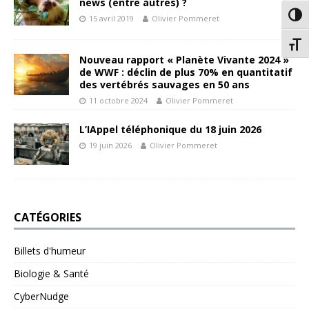
news (entre autres) ?
Passe
15 avril 2019
Olivier Pommeret
Chang
Nouveau rapport « Planète Vivante 2024 »
de WWF : déclin de plus 70% en quantitatif
des vertébrés sauvages en 50 ans
11 octobre 2024
Olivier Pommeret
L’IAppel téléphonique du 18 juin 2026
19 juin 2026
Olivier Pommeret
CATÉGORIES
Billets d'humeur
Biologie & Santé
CyberNudge